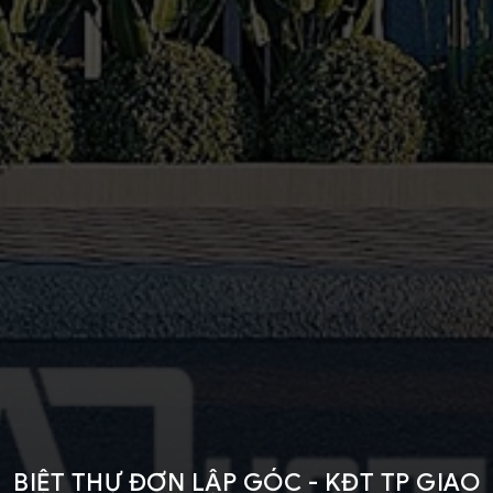
BIỆT THỰ ĐƠN LẬP GÓC - KĐT TP GIAO