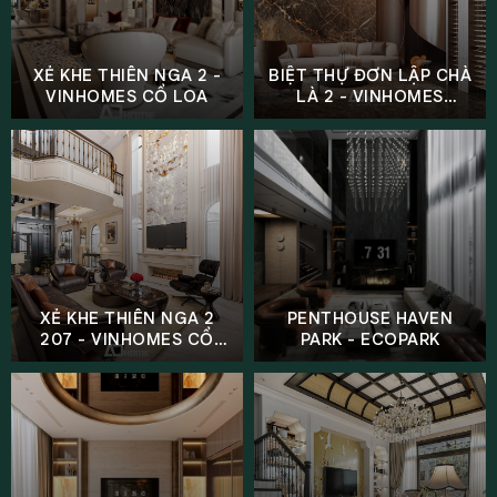
XẺ KHE THIÊN NGA 2 -
BIỆT THỰ ĐƠN LẬP CHÀ
VINHOMES CỔ LOA
LÀ 2 - VINHOMES
OCEAN PARK 2
XẺ KHE THIÊN NGA 2
PENTHOUSE HAVEN
207 - VINHOMES CỔ
PARK - ECOPARK
LOA