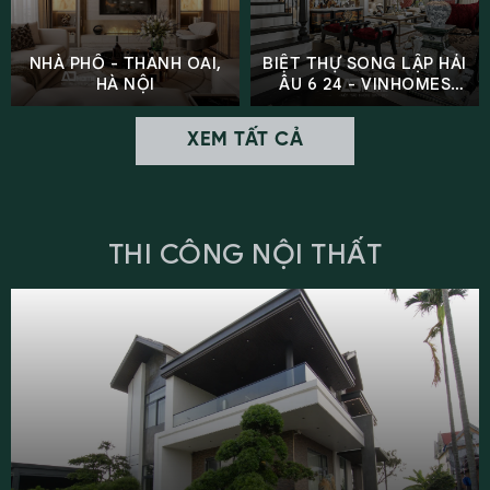
NHÀ PHỐ - THANH OAI,
BIỆT THỰ SONG LẬP HẢI
HÀ NỘI
ÂU 6 24 - VINHOMES
OCEAN PARK 2
XEM TẤT CẢ
THI CÔNG NỘI THẤT