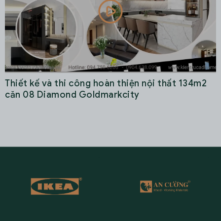
 hoàn thiện nội thất 134m2
Khám phá bí mật trong 
ldmarkcity
đẹp do ADHome thiết k